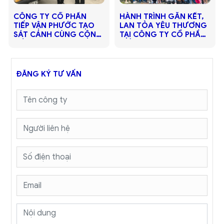
​​​​​​​CÔNG TY CỔ PHẦN
HÀNH TRÌNH GẮN KẾT,
TIẾP VẬN PHƯỚC TẠO
LAN TỎA YÊU THƯƠNG
SÁT CÁNH CÙNG CỘNG
TẠI CÔNG TY CỔ PHẦN
ĐỒNG VƯỢT QUA ĐẠI
TIẾP VẬN PHƯỚC TẠO
DỊCH COVID-19
ĐĂNG KÝ TƯ VẤN