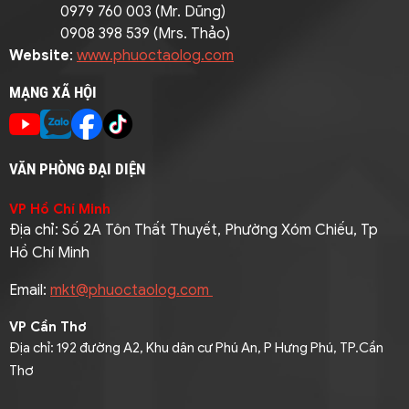
0979 760 003 (Mr. Dũng)
0908 398 539 (Mrs. Thảo)
Website
:
www.phuoctaolog.com
MẠNG XÃ HỘI
VĂN PHÒNG ĐẠI DIỆN
VP Hồ Chí Minh
Địa chỉ: Số 2A Tôn Thất Thuyết, Phường Xóm Chiếu, Tp
Hồ Chí Minh
Email:
mkt@phuoctaolog.com
VP Cần Thơ
Địa chỉ: 192 đường A2, Khu dân cư Phú An, P Hưng Phú, TP.Cần
Thơ
Điện thoại: 093 9464316 (Mr. Pha)