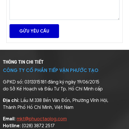
THÔNG TIN CHI TIẾT
CÔNG TY CỔ PHẦN TIẾP VẬN PHƯỚC TẠO
GPKD số: 0313315181 đăng ký ngày 19/06/2015
do Sở Kế Hoạch và Đầu Tư Tp. Hồ Chí Minh cấp
Địa chỉ
: Lầu M 338 Bến Vân Đồn, Phường Vĩnh Hội,
Thành Phố Hồ Chí Minh, Việt Nam
Email
:
mkt@phuoctaolog.com
Hotline
: (028) 3872 2517