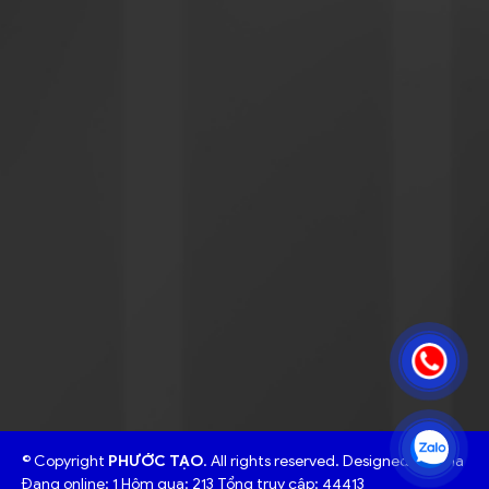
Email:
mekong@phuoctaolog.com
VP An Giang
Địa chỉ
: Quốc lộ 91, Tổ 15, Khóm Đông Thịnh B, Phường Mỹ
Thới, An Giang
Điện thoại
: 094 3333858 (Mrs. Loan ) / 091 9545205 (Mr.
Hoàng)
Email
:
mekong@phuoctaolog.com
© Copyright
PHƯỚC TẠO
. All rights reserved. Designed by Nina
Đang online: 1
Hôm qua: 213
Tổng truy cập: 44413