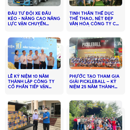
ĐẦU TƯ ĐỘI XE ĐẦU
TINH THẦN THỂ DỤC
KÉO - NÂNG CAO NĂNG
THỂ THAO, NÉT ĐẸP
LỰC VẬN CHUYỂN
VĂN HÓA CÔNG TY CỔ
CONTAINER CẢNG -
PHẦN TIẾP VẬN PHƯỚC
KHO
TẠO
LỄ KỶ NIỆM 10 NĂM
PHƯỚC TẠO THAM GIA
THÀNH LẬP CÔNG TY
GIẢI PICKLEBALL – KỶ
CỔ PHẦN TIẾP VẬN
NIỆM 25 NĂM THÀNH
PHƯỚC TẠO
LẬP CÔNG TY VICEM