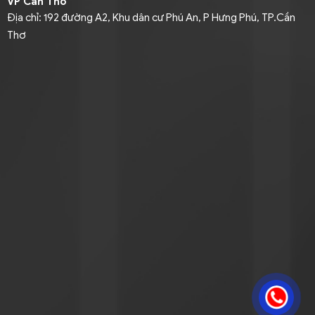
VP Cần Thơ
Địa chỉ: 192 đường A2, Khu dân cư Phú An, P Hưng Phú, TP.Cần
Thơ
Điện thoại: 093 9464316 (Mr. Pha)
Email:
mekong@phuoctaolog.com
VP An Giang
Địa chỉ
: Quốc lộ 91, Tổ 15, Khóm Đông Thịnh B, Phường Mỹ
Thới, An Giang
Điện thoại
: 094 3333858 (Mrs. Loan ) / 091 9545205 (Mr.
Hoàng)
Email
:
mekong@phuoctaolog.com