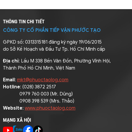
vận chuyển bằng đường
thủy tiết kiệm nhiên liệu và
phí cầu đường, giúp giảm
THÔNG TIN CHI TIẾT
giá cước vận chuyển -
CÔNG TY CỔ PHẦN TIẾP VẬN PHƯỚC TẠO
Giảm áp lực giao thông:
Tránh ùn tắc, hạn chế va
GPKD số: 0313315181 đăng ký ngày 19/06/2015
chạm và tai nạn so với vận
do Sở Kế Hoạch và Đầu Tư Tp. Hồ Chí Minh cấp
tải đường bộ - An toàn
hàng hóa: Sà lan có thiết
Địa chỉ
: Lầu M 338 Bến Vân Đồn, Phường Vĩnh Hội,
kế phù hợp để chở hàng
Thành Phố Hồ Chí Minh, Việt Nam
nặng, cồng kềnh, dễ xếp
dỡ bằng cầu chuyên dụng
Email
:
mkt@phuoctaolog.com
Hotline
: (028) 3872 2517
0979 760 003 (Mr. Dũng)
0908 398 539 (Mrs. Thảo)
Website
:
www.phuoctaolog.com
MẠNG XÃ HỘI