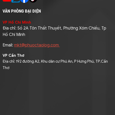
VĂN PHÒNG ĐẠI DIỆN
VP Hồ Chí Minh
Địa chỉ: Số 2A Tôn Thất Thuyết, Phường Xóm Chiếu, Tp
Hồ Chí Minh
Email:
mkt@phuoctaolog.com
VP Cần Thơ
Địa chỉ: 192 đường A2, Khu dân cư Phú An, P Hưng Phú, TP.Cần
Thơ
Điện thoại: 093 9464316 (Mr. Pha)
Email:
mekong@phuoctaolog.com
VP An Giang
Địa chỉ
: Quốc lộ 91, Tổ 15, Khóm Đông Thịnh B, Phường Mỹ
Thới, An Giang
Điện thoại
: 094 3333858 (Mrs. Loan ) / 091 9545205 (Mr.