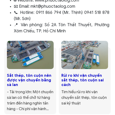
🌐 Website: www.phuoctaolog.com
📧 Email: mkt@phuoctaolog.com
📞 Hotline: 0911 866 794 (Mr. Thịnh) 0941 518 878
(Mr. Sơn)
📍 Văn phòng: Số 2A Tôn Thất Thuyết, Phường
Xóm Chiếu, TP. Hồ Chí Minh
Sắt thép, tôn cuộn nên
Rủi ro khi vận chuyển
được vận chuyển bằng
sắt thép, tôn cuộn sai
sà lan
cách
- Tải trọng lớn: Một chuyến
Tìm hiểu rủi ro khi vận
sà lan có thể chở từ hàng
chuyển sắt thép, tôn cuộn
trăm đến hàng nghìn tấn
sai kỹ thuật
hàng - Chi phí vận hành
thấp: So với đường bộ,