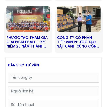
TẠO
PHƯỚC TẠO THAM GIA
​​​​​​​CÔNG TY CỔ PHẦN
GIẢI PICKLEBALL – KỶ
TIẾP VẬN PHƯỚC TẠO
NIỆM 25 NĂM THÀNH
SÁT CÁNH CÙNG CỘNG
LẬP CÔNG TY VICEM
ĐỒNG VƯỢT QUA ĐẠI
DỊCH COVID-19
ĐĂNG KÝ TƯ VẤN