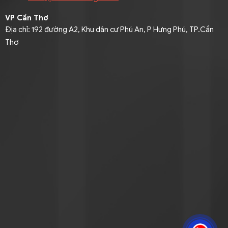
VP Cần Thơ
Địa chỉ: 192 đường A2, Khu dân cư Phú An, P Hưng Phú, TP.Cần
Thơ
Điện thoại: 093 9464316 (Mr. Pha)
Email:
mekong@phuoctaolog.com
VP An Giang
Địa chỉ
: Quốc lộ 91, Tổ 15, Khóm Đông Thịnh B, Phường Mỹ
Thới, An Giang
Điện thoại
: 094 3333858 (Mrs. Loan ) / 091 9545205 (Mr.
Hoàng)
Email
:
mekong@phuoctaolog.com