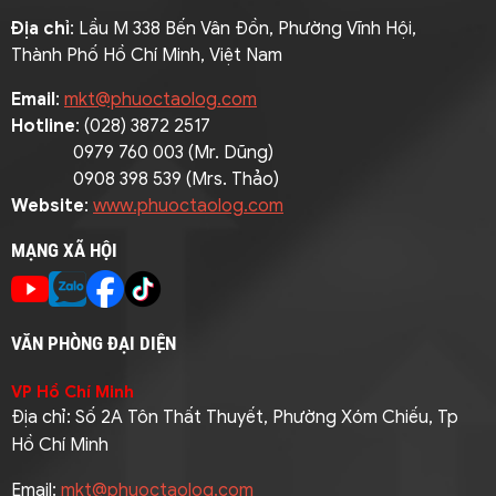
Địa chỉ
: Lầu M 338 Bến Vân Đồn, Phường Vĩnh Hội,
Thành Phố Hồ Chí Minh, Việt Nam
Email
:
mkt@phuoctaolog.com
Hotline
: (028) 3872 2517
0979 760 003 (Mr. Dũng)
0908 398 539 (Mrs. Thảo)
Website
:
www.phuoctaolog.com
MẠNG XÃ HỘI
VĂN PHÒNG ĐẠI DIỆN
VP Hồ Chí Minh
Địa chỉ: Số 2A Tôn Thất Thuyết, Phường Xóm Chiếu, Tp
Hồ Chí Minh
Email:
mkt@phuoctaolog.com