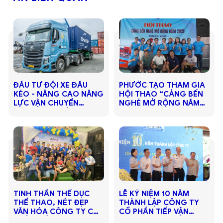
ĐẦU TƯ ĐỘI XE ĐẦU
PHƯỚC TẠO THAM GIA
KÉO - NÂNG CAO NĂNG
HỘI THAO “CẢNG BẾN
LỰC VẬN CHUYỂN
NGHÉ MỞ RỘNG NĂM
CONTAINER CẢNG -
2026”
KHO
TINH THẦN THỂ DỤC
LỄ KỶ NIỆM 10 NĂM
THỂ THAO, NÉT ĐẸP
THÀNH LẬP CÔNG TY
VĂN HÓA CÔNG TY CỔ
CỔ PHẦN TIẾP VẬN
PHẦN TIẾP VẬN PHƯỚC
PHƯỚC TẠO