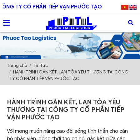
TIẾP VẬN PHƯỚC TẠO
Trang chủ
Tin tức
HÀNH TRÌNH GẮN KẾT, LAN TỎA YÊU THƯƠNG TẠI CÔNG
TY CỔ PHẦN TIẾP VẬN PHƯỚC TẠO
HÀNH TRÌNH GẮN KẾT, LAN TỎA YÊU
THƯƠNG TẠI CÔNG TY CỔ PHẦN TIẾP
VẬN PHƯỚC TẠO
Với mong muốn nâng cao đời sống tinh thần cho cán
bộ nhân viên, đồng thời tạo cơ hội gắn kết giữa các