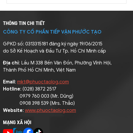
THÔNG TIN CHI TIẾT
CÔNG TY CỔ PHẦN TIẾP VẬN PHƯỚC TẠO
GPKD số: 0313315181 đăng ký ngày 19/06/2015
do Sở Kế Hoạch và Đầu Tư Tp. Hồ Chí Minh cấp
Địa chỉ
: Lầu M 338 Bến Vân Đồn, Phường Vĩnh Hội,
Thành Phố Hồ Chí Minh, Việt Nam
Email
:
mkt@phuoctaolog.com
Hotline
: (028) 3872 2517
0979 760 003 (Mr. Dũng)
0908 398 539 (Mrs. Thảo)
Website
:
www.phuoctaolog.com
MẠNG XÃ HỘI