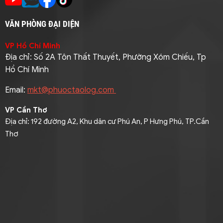
VĂN PHÒNG ĐẠI DIỆN
VP Hồ Chí Minh
Địa chỉ: Số 2A Tôn Thất Thuyết, Phường Xóm Chiếu, Tp
Hồ Chí Minh
Email:
mkt@phuoctaolog.com
VP Cần Thơ
Địa chỉ: 192 đường A2, Khu dân cư Phú An, P Hưng Phú, TP.Cần
Thơ
Điện thoại: 093 9464316 (Mr. Pha)
Email:
mekong@phuoctaolog.com
VP An Giang
Địa chỉ
: Quốc lộ 91, Tổ 15, Khóm Đông Thịnh B, Phường Mỹ
Thới, An Giang
Điện thoại
: 094 3333858 (Mrs. Loan ) / 091 9545205 (Mr.