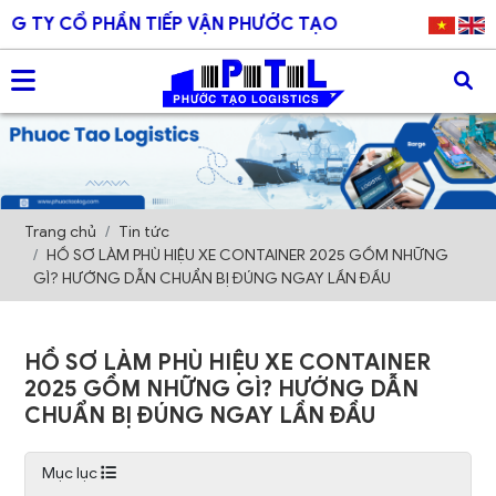
 CỔ PHẦN TIẾP VẬN PHƯỚC TẠO
Trang chủ
Tin tức
HỒ SƠ LÀM PHÙ HIỆU XE CONTAINER 2025 GỒM NHỮNG
GÌ? HƯỚNG DẪN CHUẨN BỊ ĐÚNG NGAY LẦN ĐẦU
HỒ SƠ LÀM PHÙ HIỆU XE CONTAINER
2025 GỒM NHỮNG GÌ? HƯỚNG DẪN
CHUẨN BỊ ĐÚNG NGAY LẦN ĐẦU
Mục lục