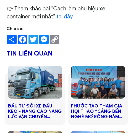
👉 Tham khảo bài “Cách làm phù hiệu xe
container mới nhất”
tại đây
Chia sẻ:
Share
Facebook
Twitter
Messenger
Copy
Link
TIN LIÊN QUAN
ĐẦU TƯ ĐỘI XE ĐẦU
PHƯỚC TẠO THAM GIA
KÉO - NÂNG CAO NĂNG
HỘI THAO “CẢNG BẾN
LỰC VẬN CHUYỂN
NGHÉ MỞ RỘNG NĂM
CONTAINER CẢNG -
2026”
KHO