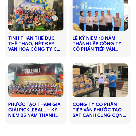
TINH THẦN THỂ DỤC
LỄ KỶ NIỆM 10 NĂM
THỂ THAO, NÉT ĐẸP
THÀNH LẬP CÔNG TY
VĂN HÓA CÔNG TY CỔ
CỔ PHẦN TIẾP VẬN
PHẦN TIẾP VẬN PHƯỚC
PHƯỚC TẠO
TẠO
PHƯỚC TẠO THAM GIA
​​​​​​​CÔNG TY CỔ PHẦN
GIẢI PICKLEBALL – KỶ
TIẾP VẬN PHƯỚC TẠO
NIỆM 25 NĂM THÀNH
SÁT CÁNH CÙNG CỘNG
LẬP CÔNG TY VICEM
ĐỒNG VƯỢT QUA ĐẠI
DỊCH COVID-19